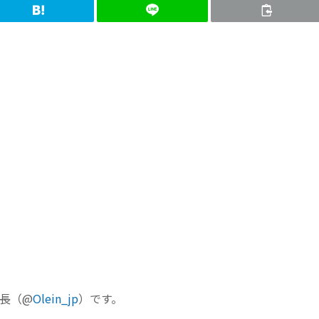
集長（@
Olein_jp
）です。