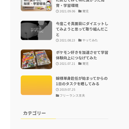
育・学習環境
2021.09.06
育児
今度こそ真面目にダイエットし
てみようと思って取り組んだこ
と
2021.08.23
やってみた
ポケモン好きを加速させて学習
体験向上につなげてみた
2021.07.21
育児
嫁様単身赴任が始まってからの
1日のタスクを晒してみる
2019.07.25
フリーランス主夫
カテゴリー