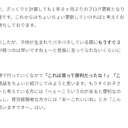
るので、ざっくりと計算しても１年８ヶ月ぶりのブログ更新となり
縮です。これからはちょいちょい更新していければと考えてお
待ちしております。
ましたが、子供が生まれてバタバタしている間に
もうすぐ２
が経つのは早いですねぇ〜と悠長に言ってられないくらいに
婦で行っていくなかで
「これは買って便利だったな！」「こ
商品をちょいと紹介してみようと思います。もうすぐお子さ
ーと考えている方には「へぇ〜こういうのがあると便利なの
んし、育児経験者な方々には「あーこれいいね」とか「こん
思いますですー。はい。