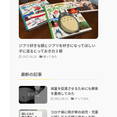
ジブリ好きな親とジブリを好きになってほしい
子に送るとっておきの３冊
2017.05.25
使ってみた
最新の記事
減量を促進させるためにも朝食
を重視してみた
2021.09.13
やってみた
コロナ禍に我が家の幼児・児童
に試してみて特に良かった知